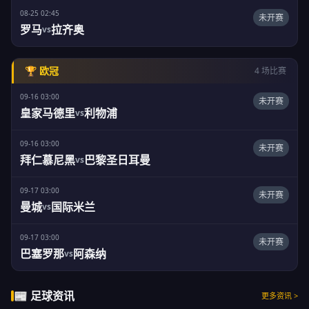
08-25 02:45
未开赛
罗马
拉齐奥
vs
🏆 欧冠
4 场比赛
09-16 03:00
未开赛
皇家马德里
利物浦
vs
09-16 03:00
未开赛
拜仁慕尼黑
巴黎圣日耳曼
vs
09-17 03:00
未开赛
曼城
国际米兰
vs
09-17 03:00
未开赛
巴塞罗那
阿森纳
vs
📰 足球资讯
更多资讯 >